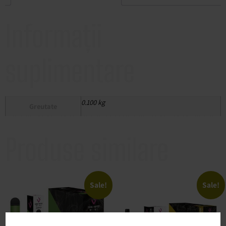
Informații
suplimentare
0.100 kg
Greutate
Produse similare
Sale!
Sale!