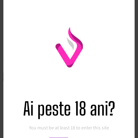
FumeVapes Pepene rosu 0%
FumeVapes Ananas 3500pufuri
nicotina MINI
80.00
lei
20.00
lei
30.00
lei
15.00
lei
Citește mai mult
Citește mai mult
Ai peste 18 ani?
Sale!
You must be at least 18 to enter this site