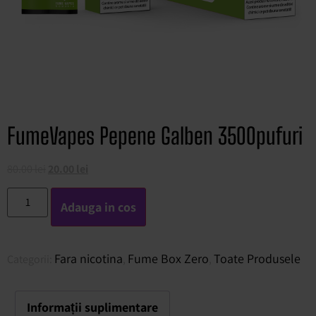
FumeVapes Pepene Galben 3500pufuri
80.00
lei
20.00
lei
Adauga in cos
Fara nicotina
Fume Box Zero
Toate Produsele
Categorii:
,
,
Informații suplimentare