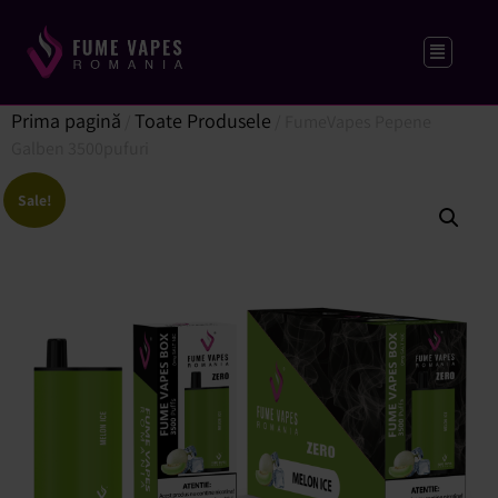
Prima pagină
Toate Produsele
/
/ FumeVapes Pepene
Galben 3500pufuri
Sale!