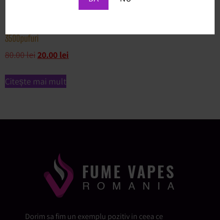
FumeVapes Mandarine
3500pufuri
80.00
lei
20.00
lei
Citește mai mult
Dorim sa fim un exemplu pozitiv in ceea ce