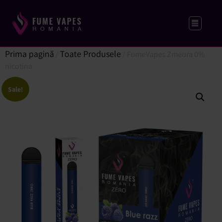
Prima pagină
Toate Produsele
/
/ FumeVapes Zmeura 0%
nicotina
Sale!