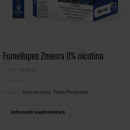
FumeVapes Zmeura 0% nicotina
60.00
lei
20.00
lei
Stoc epuizat
Fara nicotina
Toate Produsele
Categorii:
,
Informații suplimentare