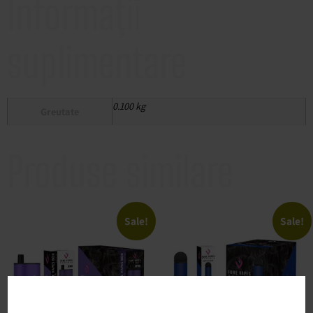
Informații
suplimentare
0.100 kg
Greutate
Produse similare
Sale!
Sale!