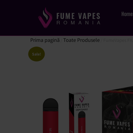
Home
Prima pagină
Toate Produsele
/
/ FumeVapes Fru
Sale!