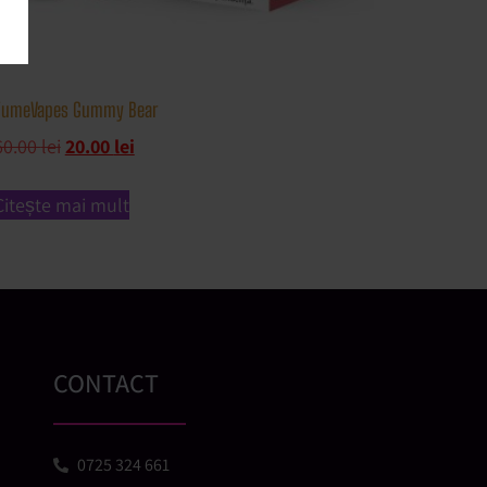
FumeVapes Gummy Bear
60.00
lei
20.00
lei
Citește mai mult
CONTACT
0725 324 661