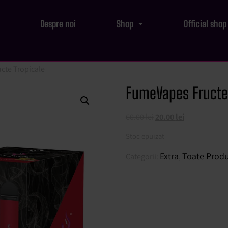
Despre noi
Shop
Official shop
cte Tropicale
FumeVapes Fructe 
60.00
lei
20.00
lei
Stoc epuizat
Extra
Toate Prod
Categorii:
,