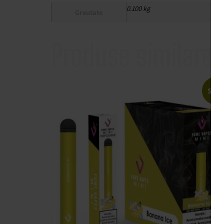
0.100 kg
Greutate
Produse similare
Sale