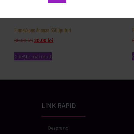
FumeVapes Ananas 3500pufuri
80.00
lei
20.00
lei
Citește mai mult
LINK RAPID
Despre noi