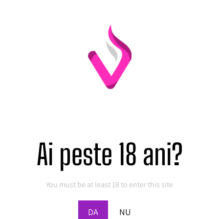
!
Sale!
Ai peste 18 ani?
You must be at least 18 to enter this site
DA
NU