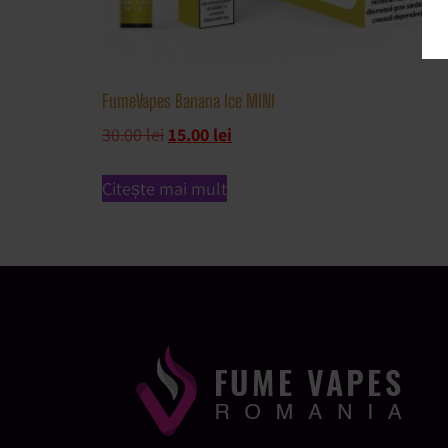
FumeVapes Banana Ice MINI
30.00
lei
15.00
lei
Citește mai mult